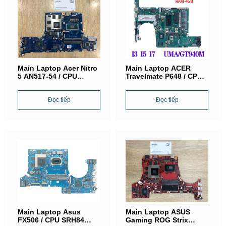
Main Laptop Acer Nitro
Main Laptop ACER
5 AN517-54 / CPU
Travelmate P648 / CPU
SRKT1 (Intel® Core i5-
SR2EZ (Intel® Core i5-
11400U) / VGA NVIDIA
6500U) / VGA NVIDIA
GeForce GTX 1650 / LA-
Đọc tiếp
GeForce 940M / LA-
Đọc tiếp
L181P
D301P
Main Laptop Asus
Main Laptop ASUS
FX506 / CPU SRH84
Gaming ROG Strix