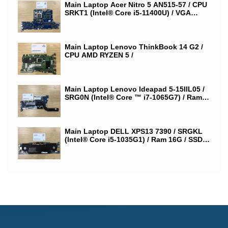
Main Laptop Acer Nitro 5 AN515-57 / CPU
SRKT1 (Intel® Core i5-11400U) / VGA
NVIDIA GeForce GTX 1650 / LA-L181P
Main Laptop Lenovo ThinkBook 14 G2 /
CPU AMD RYZEN 5 /
Main Laptop Lenovo Ideapad 5-15IIL05 /
SRG0N (Intel® Core ™ i7-1065G7) / Ram
On 12G / NM-C681
Main Laptop DELL XPS13 7390 / SRGKL
(Intel® Core i5-1035G1) / Ram 16G / SSD
512 / 0X3G2G