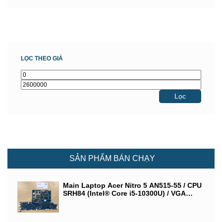
LỌC THEO GIÁ
Lọc
SẢN PHẨM BÁN CHẠY
Main Laptop Acer Nitro 5 AN515-55 / CPU
SRH84 (Intel® Core i5-10300U) / VGA
NVIDIA GeForce GTX 1650/ LA-J871P