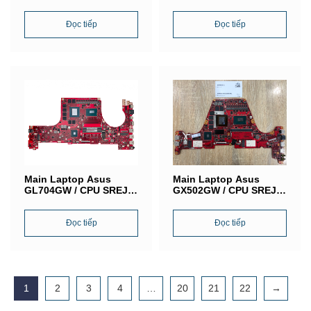
(Intel®Core i5-10300H) /
G531G / SRF6U (Intel®
VGA GTX1650-V4G /
Core i7-9750H) / VGA
DABKXDMB8E0
Đọc tiếp
NVIDIA GeForce GTX
Đọc tiếp
1050
Main Laptop Asus
Main Laptop Asus
GL704GW / CPU SREJQ
GX502GW / CPU SREJQ
(Intel®Core I7-8750H) /
(Intel®Core I7-9750H) /
VGA NVIDIA GTX1060
VGA NVIDIA GeForce
RTX2070-8G
Đọc tiếp
RTX 2060 /
Đọc tiếp
1
2
3
4
…
20
21
22
→