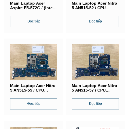
Main Laptop Acer
Main Laptop Acer Nitro
Aspire E5-572G / (Intel®
5 AN515-52 / CPU
Core) / VGA Nvidia
SR3YY (Intel® Core i7-
GeForce 840M / LA-
8750H) / VGA NVIDIA
B702P
Đọc tiếp
GeForce GTX 1050 / LA-
Đọc tiếp
F952P
Main Laptop Acer Nitro
Main Laptop Acer Nitro
5 AN515-55 / CPU
5 AN515-57 / CPU
SRH84 (Intel® Core i5-
SRKT1 (Intel® Core i5-
10300U) / VGA NVIDIA
11400U) / VGA NVIDIA
GeForce GTX 1650/ LA-
Đọc tiếp
GeForce GTX 1650 / LA-
Đọc tiếp
J871P
L181P