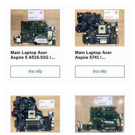
Main Laptop Acer
Main Laptop Acer
Aspire 5 A515-51G /
Aspire 5741 /
SR342 (Intel® Core i7-
MBPSV02001/ LA-5892P
6500U) / VGA NVIDIA
GeForce 940M / LA-
Đọc tiếp
Đọc tiếp
E892P