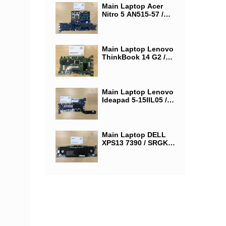
GTX 1650/ LA-J871P
Main Laptop Acer
Nitro 5 AN515-57 /
CPU SRKT1 (Intel®
Core i5-11400U) /
VGA NVIDIA GeForce
GTX 1650 / LA-L181P
Main Laptop Lenovo
ThinkBook 14 G2 /
CPU AMD RYZEN 5 /
Main Laptop Lenovo
Ideapad 5-15IIL05 /
SRG0N (Intel® Core
™ i7-1065G7) / Ram
On 12G / NM-C681
Main Laptop DELL
XPS13 7390 / SRGKL
(Intel® Core i5-
1035G1) / Ram 16G /
SSD 512 / 0X3G2G