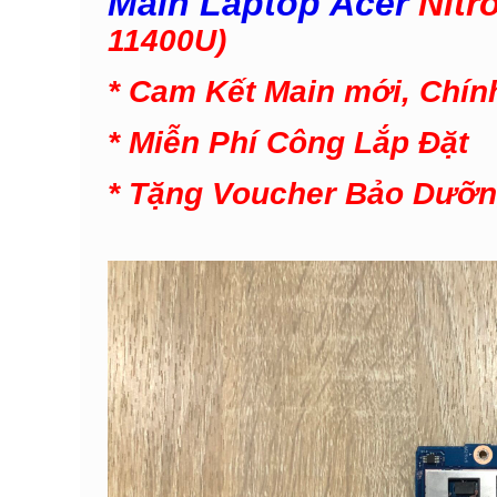
Main Laptop Acer
Nitr
11400U)
* Cam Kết Main mới, Chín
* Miễn Phí Công Lắp Đặt
* Tặng V
oucher Bảo Dưỡ