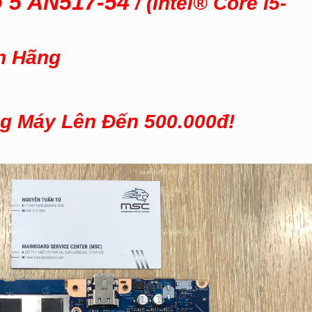
o 5 AN517-54
/ (Intel® Core i5-
h Hãng
ng M
áy L
ên Đến 500.000đ!