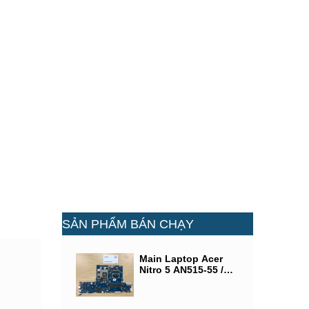
SẢN PHẨM BÁN CHẠY
Main Laptop Acer
Nitro 5 AN515-55 /
CPU SRH84 (Intel®
Core i5-10300U) /
VGA NVIDIA GeForce