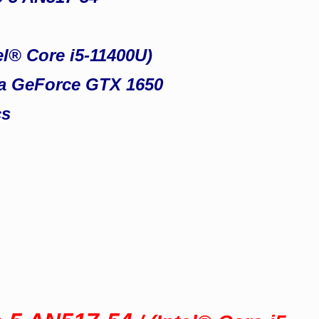
el® Core i5-11400U)
ia GeForce GTX 1650
cs