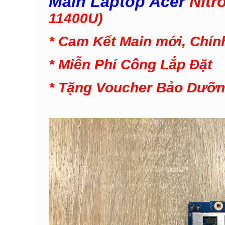
Main Laptop Acer
Nitr
11400U)
* Cam Kết Main mới, Chín
* Miễn Phí Công Lắp Đặt
* Tặng V
oucher Bảo Dưỡ