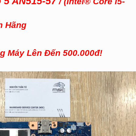
o 5 AN515-57
/ (Intel® Core i5-
h Hãng
ng M
áy L
ên Đến 500.000đ!