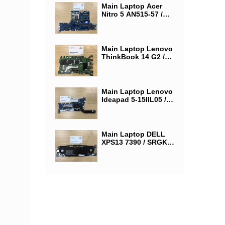
GTX 1650/ LA-J871P
Main Laptop Acer
Nitro 5 AN515-57 /
CPU SRKT1 (Intel®
Core i5-11400U) /
VGA NVIDIA GeForce
GTX 1650 / LA-L181P
Main Laptop Lenovo
ThinkBook 14 G2 /
CPU AMD RYZEN 5 /
Main Laptop Lenovo
Ideapad 5-15IIL05 /
SRG0N (Intel® Core
™ i7-1065G7) / Ram
On 12G / NM-C681
Main Laptop DELL
XPS13 7390 / SRGKL
(Intel® Core i5-
1035G1) / Ram 16G /
SSD 512 / 0X3G2G