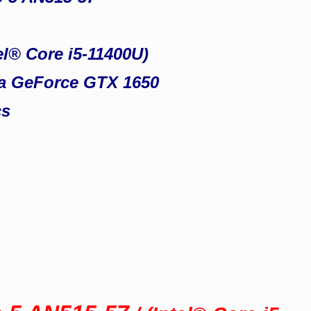
el® Core i5-11400U)
ia GeForce GTX 1650
cs