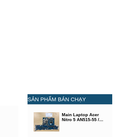
SẢN PHẨM BÁN CHẠY
Main Laptop Acer
Nitro 5 AN515-55 /
CPU SRH84 (Intel®
Core i5-10300U) /
VGA NVIDIA GeForce