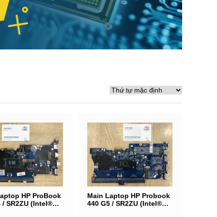
Laptop HP ProBook
Main Laptop HP Probook
 / SR2ZU (Intel®
440 G5 / SR2ZU (Intel®
5-7200U) /
Core i5-7200U) /