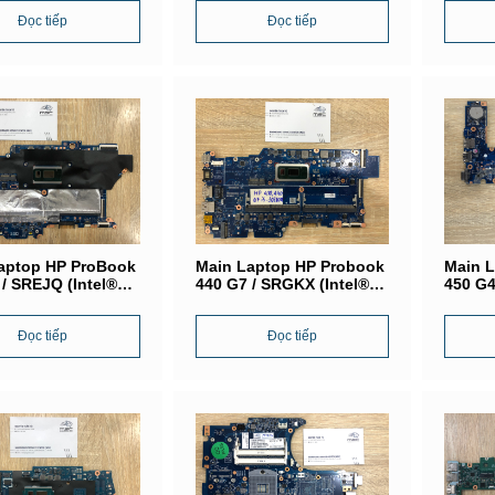
1
DA0X8BMB6F0
DA0X8
Đọc tiếp
Đọc tiếp
aptop HP ProBook
Main Laptop HP Probook
Main 
 / SREJQ (Intel®
440 G7 / SRGKX (Intel®
450 G4
-8265U) /
Core i5-10310UU) /
Core i
MB16E0
DA0X8LMB8D0
601
Đọc tiếp
Đọc tiếp