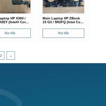
aptop HP X360 /
Main Laptop HP ZBook
2EY (Intel® Core
15 G3 / SR2FQ (Intel Core
0U) /
i7-6700HQ) / LA-C381P
DDMBAE0
Đọc tiếp
Đọc tiếp
22
→