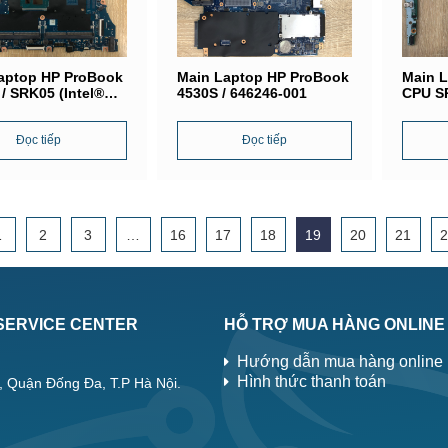
aptop HP ProBook
Main Laptop HP ProBook
Main L
/ SRK05 (Intel®
4530S / 646246-001
CPU SR
i5-1135G7) /
i5-620
AMB8D0
DAY0
Đọc tiếp
Đọc tiếp
1
2
3
…
16
17
18
19
20
21
SERVICE CENTER
HỖ TRỢ MUA HÀNG ONLINE
Hướng dẫn mua hàng online
Hình thức thanh toán
, Quận Đống Đa, T.P Hà Nội.