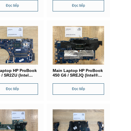
1MB6E0
DA0X8BMB6F0
Đọc tiếp
Đọc tiếp
Laptop HP ProBook
Main Laptop HP ProBook
 / SR2ZU (Intel
450 G6 / SREJQ (Intel®
5-7200M) / 907703-
Core i5-8265U) /
DAX8JMB16E0
Đọc tiếp
Đọc tiếp