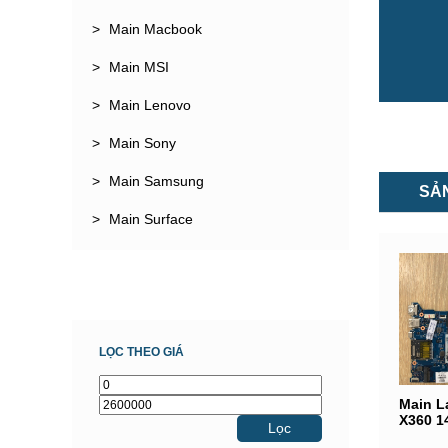
Main Macbook
Main MSI
Main Lenovo
Main Sony
Main Samsung
SẢ
Main Surface
LỌC THEO GIÁ
Main L
X360 1
Lọc
(Intel®