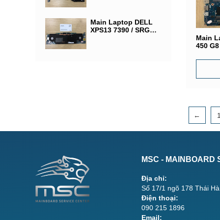
™ i7-1065G7) / Ram
On 12G / NM-C681
Main Laptop DELL
XPS13 7390 / SRGKL
(Intel® Core i5-
Main L
1035G1) / Ram 16G /
450 G8 
SSD 512 / 0X3G2G
Core™ 
DAX8Q
←
MSC - MAINBOARD 
Địa chỉ:
Số 17/1 ngõ 178 Thái Hà
Điện thoại:
090 215 1896
Email: