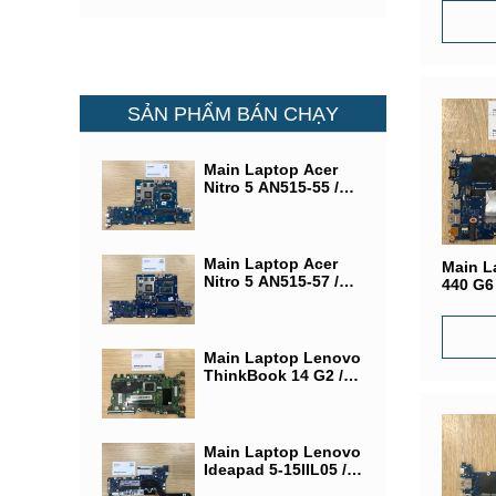
18742-
SẢN PHẨM BÁN CHẠY
Main Laptop Acer
Nitro 5 AN515-55 /
CPU SRH84 (Intel®
Core i5-10300U) /
VGA NVIDIA GeForce
GTX 1650/ LA-J871P
Main Laptop Acer
Main L
Nitro 5 AN515-57 /
440 G6
CPU SRKT1 (Intel®
Core i5
Core i5-11400U) /
DAX8J
VGA NVIDIA GeForce
GTX 1650 / LA-L181P
Main Laptop Lenovo
ThinkBook 14 G2 /
CPU AMD RYZEN 5 /
Main Laptop Lenovo
Ideapad 5-15IIL05 /
SRG0N (Intel® Core