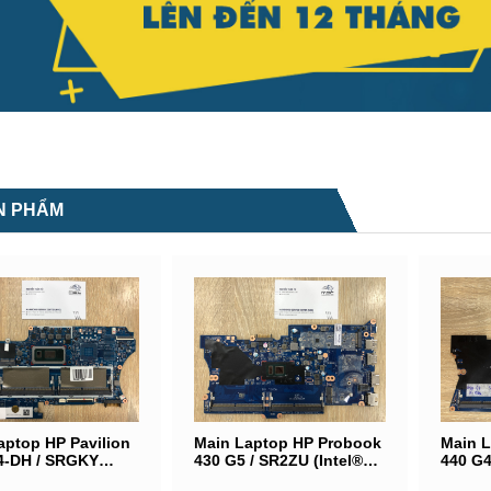
N PHẨM
aptop HP Pavilion
Main Laptop HP Probook
Main 
4-DH / SRGKY
430 G5 / SR2ZU (Intel®
440 G4
 Core i5-10210U) /
Core i5-7200U) /
Core i